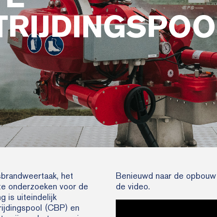
RIJDINGSPOO
sbrandweertaak, het
Benieuwd naar de opbouw 
te onderzoeken voor de
de video.
 is uiteindelijk
ijdingspool (CBP) en