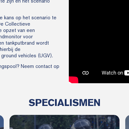
te zijn en het scenario
 kans op het scenario te
De Collectieve
re opzet van een
ndmonitor voor
een tankputbrand wordt
hierbij de
ground vehicles (UGV).
ingspool? Neem contact op
SPECIALISMEN