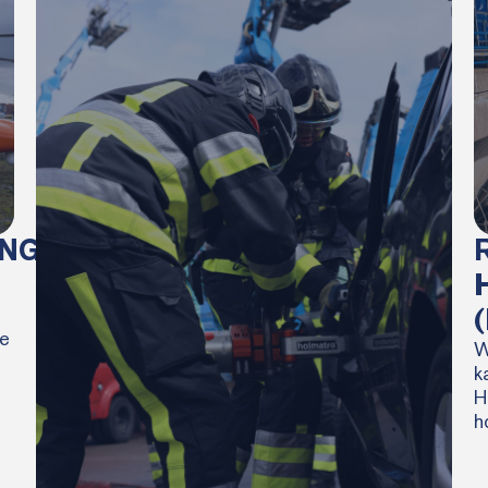
ING
te
W
k
H
h